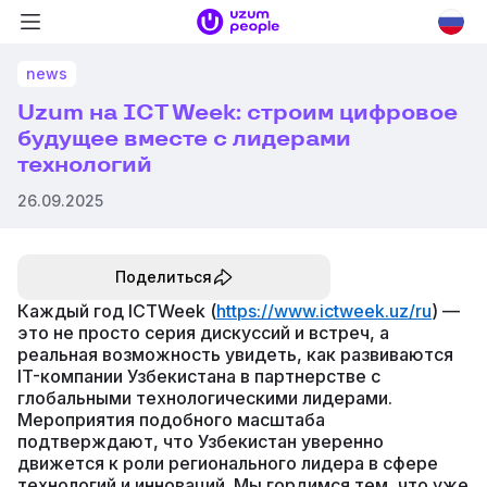
Меню
Логотип
навигации
Uzum
Uzum
news
People
Uzum на ICT Week: строим цифровое
будущее вместе с лидерами
технологий
26.09.2025
Поделиться
Каждый год ICTWeek (
https://www.ictweek.uz/ru
) —
это не просто серия дискуссий и встреч, а
реальная возможность увидеть, как развиваются
IT-компании Узбекистана в партнерстве с
глобальными технологическими лидерами.
Мероприятия подобного масштаба
подтверждают, что Узбекистан уверенно
движется к роли регионального лидера в сфере
технологий и инноваций. Мы гордимся тем, что уже