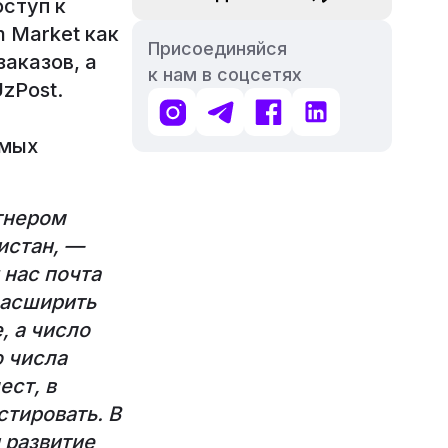
ступ к
 Market как
Присоединяйся
аказов, а
к нам в соцсетях
zPost.
Instagram
Telegram
Facebook
LinkedIn
амых
тнером
истан, —
 нас почта
расширить
, а число
о числа
ест, в
стировать. В
 развитие