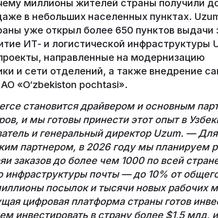
чему миллионы жителей страны получили до
аже в небольших населенных пунктах. Uzum
аны уже открыл более 650 пунктов выдачи з
итие ИТ- и логистической инфраструктуры U
 проекты, направленные на модернизацию
ики и сети отделений, а также внедрение с
О «O‘zbekiston pochtasi».
rce становится драйвером и основным пар
ов, и мы готовы принести этот опыт в Узбек
атель и генеральный директор Uzum. — Для
ским партнером, в 2026 году мы планируем 
и заказов до более чем 1000 по всей стране
ю инфраструктуры почты — до 10% от общег
 миллионы посылок и тысячи новых рабочих м
щая цифровая платформа страны готов инве
м инвестировать в страну более $1,5 млд, и