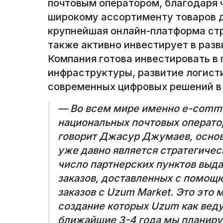
почтовым оператором, благодаря 
широкому ассортименту товаров д
крупнейшая онлайн-платформа стр
также активно инвестирует в разв
Компания готова инвестировать в
инфраструктуры, развитие логист
современных цифровых решений в А
— Во всем мире именно e-comme
национальных почтовых оператор
говорит Джасур Джумаев, основ
уже давно является стратегиче
число партнерских пунктов выдая
заказов, доставленных с помощ
заказов с Uzum Market. Это это
создание которых Uzum как веду
ближайшие 3-4 года мы планируе