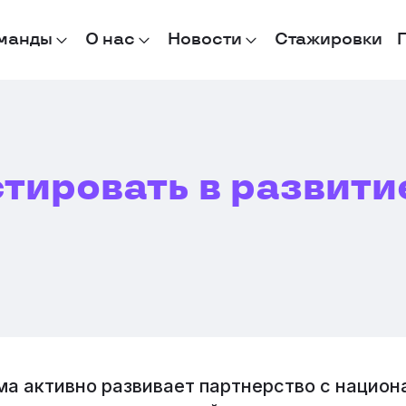
манды
О нас
Новости
Стажировки
тировать в развитие
а активно развивает партнерство с нацио