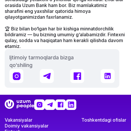
orasida Uzum Bank ham bor. Biz mamlakatimiz
sharafini eng yaxshilar qatorida himoya
qilayotganimizdan faxrlanamiz.
🏆 Biz bilan bo‘lgan har bir kishiga minnatdorchilik
bildiramiz — bu bizning umumiy g‘alabamizdir. Fintexni
qulay, sodda va haqiqatan ham kerakli qilishda davom
etamiz.
Ijtimoiy tarmoqlarda bizga
qo‘shiling
Instagram
Telegram
Facebook
LinkedIn
Uzum
Instagram
Telegram
Facebook
LinkedIn
logotipi
Vakansiyalar
Toshkentdagi ofislar
Doimiy vakansiyalar