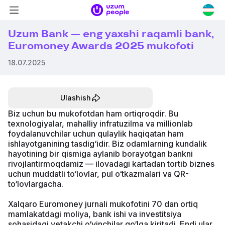
Navigatsiya
Uzum
menyusi
logotipi
Uzum
Uzum Bank — eng yaxshi raqamli bank,
People
Euromoney Awards 2025 mukofoti
18.07.2025
Ulashish
Biz uchun bu mukofotdan ham ortiqroqdir. Bu
texnologiyalar, mahalliy infratuzilma va millionlab
foydalanuvchilar uchun qulaylik haqiqatan ham
ishlayotganining tasdig‘idir. Biz odamlarning kundalik
hayotining bir qismiga aylanib borayotgan bankni
rivojlantirmoqdamiz — ilovadagi kartadan tortib biznes
uchun muddatli to‘lovlar, pul o‘tkazmalari va QR-
to‘lovlargacha.
Xalqaro Euromoney jurnali mukofotini 70 dan ortiq
mamlakatdagi moliya, bank ishi va investitsiya
sohasidagi yetakchi o‘yinchilar qo‘lga kiritadi. Endi ular