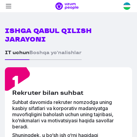
Navigatsiya
Uzum
menyusi
logotipi
Uzum
People
ISHGA QABUL QILISH
JARAYONI
IT uchun
Boshqa yo‘nalishlar
Rekruter bilan suhbat
Suhbat davomida rekruter nomzodga uning
kasbiy sifatlari va korporativ madaniyatga
muvofiqligini baholash uchun uning tajribasi,
ko‘nikmalari va motivatsiyasi haqida savollar
beradi.
Shuningdek, u bo‘sh ish o‘rni haqidagi