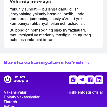
Yakuniy intervyu
Yakuniy suhbat — bu ishga qabul qilish
jarayonining yakuniy bosqichi bo‘lib, unda
nomzodlar jamoaning asosiy a’zolari yoki
kompaniya rahbariyati bilan uchrashadilar.
Bu bosqich nomzodning shaxsiy fazilatlari,
motivatsiyasi va madaniy mosligini chuqurroq
baholash imkonini beradi.
Barcha vakansiyalarni ko‘rish
Uzum
Instagram
Telegram
Faceboo
Link
logotipi
Vakansiyalar
Toshkentdagi ofislar
Doimiy vakansiyalar
Fintech
E-Com