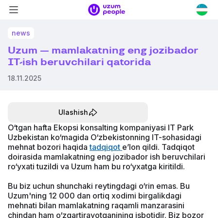
Navigatsiya
Uzum
menyusi
logotipi
Uzum
news
People
Uzum — mamlakatning eng jozibador
IT-ish beruvchilari qatorida
18.11.2025
Ulashish
O‘tgan hafta Ekopsi konsalting kompaniyasi IT Park
Uzbekistan ko‘magida O‘zbekistonning IT-sohasidagi
mehnat bozori haqida
tadqiqot
e’lon qildi. Tadqiqot
doirasida mamlakatning eng jozibador ish beruvchilari
ro‘yxati tuzildi va Uzum ham bu ro‘yxatga kiritildi.
Bu biz uchun shunchaki reytingdagi o‘rin emas. Bu
Uzum'ning 12 000 dan ortiq xodimi birgalikdagi
mehnati bilan mamlakatning raqamli manzarasini
chindan ham o‘zgartirayotganining isbotidir. Biz bozor