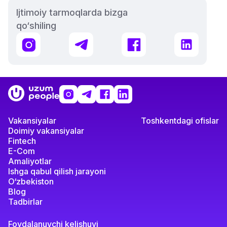
Ijtimoiy tarmoqlarda bizga
qo‘shiling
Instagram
Telegram
Facebook
LinkedIn
Uzum
Instagram
Telegram
Facebook
LinkedIn
logotipi
Vakansiyalar
Toshkentdagi ofislar
Doimiy vakansiyalar
Fintech
E-Com
Amaliyotlar
Ishga qabul qilish jarayoni
O‘zbekiston
Blog
Tadbirlar
Foydalanuvchi kelishuvi