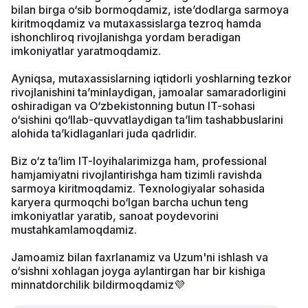
bilan birga o‘sib bormoqdamiz, iste’dodlarga sarmoya
kiritmoqdamiz va mutaxassislarga tezroq hamda
ishonchliroq rivojlanishga yordam beradigan
imkoniyatlar yaratmoqdamiz.
Ayniqsa, mutaxassislarning iqtidorli yoshlarning tezkor
rivojlanishini ta’minlaydigan, jamoalar samaradorligini
oshiradigan va O‘zbekistonning butun IT-sohasi
o‘sishini qo‘llab-quvvatlaydigan ta’lim tashabbuslarini
alohida ta’kidlaganlari juda qadrlidir.
Biz o‘z ta’lim IT-loyihalarimizga ham, professional
hamjamiyatni rivojlantirishga ham tizimli ravishda
sarmoya kiritmoqdamiz. Texnologiyalar sohasida
karyera qurmoqchi bo‘lgan barcha uchun teng
imkoniyatlar yaratib, sanoat poydevorini
mustahkamlamoqdamiz.
Jamoamiz bilan faxrlanamiz va Uzum'ni ishlash va
o‘sishni xohlagan joyga aylantirgan har bir kishiga
minnatdorchilik bildirmoqdamiz💜